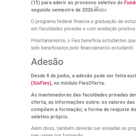
(15) para aderir ao processo seletivo do
Fundo
segundo semestre de 2026.
O programa federal financia a graduação de estu
em faculdades privadas e com avaliação positiv
Prioritariamente, o Fies beneficia estudantes qu
sido beneficiados pelo financiamento estudantil.
Adesão
Desde 8 de junho, a adesão pode ser feita ex
(SisFies)
, no módulo FiesOferta.
As mantenedoras das faculdades privadas dev
oferta, as informações sobre: os valores da
compõem a formação; a forma de reajuste do v
seletivo próprio.
Além disso, também deverão ser enviadas as pro
seis vagas por formação.