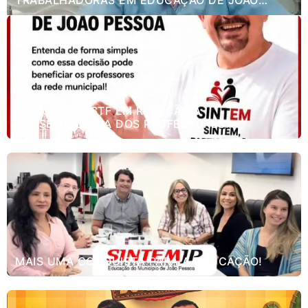
TRABALHADORAS EM EDUCAÇÃO DE JOÃO
PESSOA.
DECISÃO DO STF EM RELAÇÃO A
APOSENTADORIA DOS PROFESSORES.
MAIS UMA CONQUISTA PARA A EDUCAÇÃO!