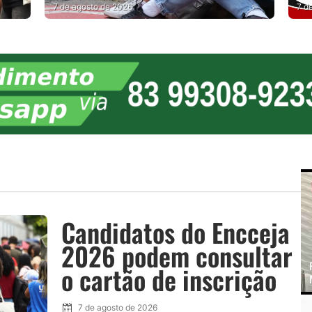
TEM GARGALOS
MU
7 de agosto de 2026
7 d
PE
Candidatos do Encceja
2026 podem consultar
o cartão de inscrição
7 de agosto de 2026