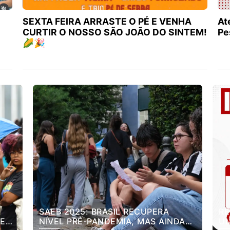
SEXTA FEIRA ARRASTE O PÉ E VENHA
At
CURTIR O NOSSO SÃO JOÃO DO SINTEM!
Pe
🌽🎉
SAEB 2025: BRASIL RECUPERA
RE
E
NÍVEL PRÉ-PANDEMIA, MAS AINDA
UM