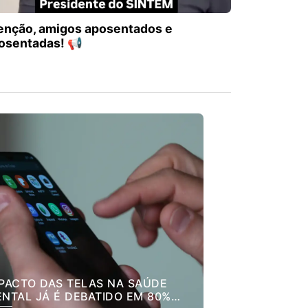
enção, amigos aposentados e
osentadas! 📢
PACTO DAS TELAS NA SAÚDE
NTAL JÁ É DEBATIDO EM 80%