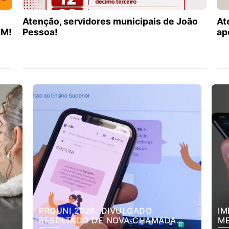
Atenção, servidores municipais de João
At
EM!
Pessoa!
ap
PROUNI 2026: DIVULGADO
IM
RESULTADO DE NOVA CHAMADA
ME