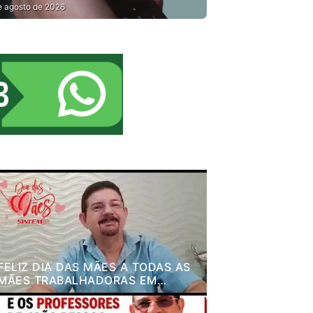
S ESCOLAS
e agosto de 2026
FELIZ DIA DAS MÃES A TODAS AS
MÃES TRABALHADORAS EM
EDUCAÇÃO DE JOÃO PESSOA.