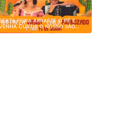
SEXTA FEIRA ARRASTE O PÉ E
VENHA CURTIR O NOSSO SÃO
JOÃO DO SINTEM! 🌽🎉