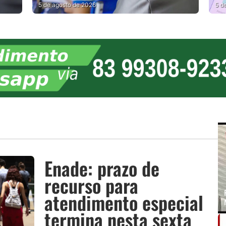
PA
5 de agosto de 2026
5 d
Enade: prazo de
recurso para
atendimento especial
termina nesta sexta