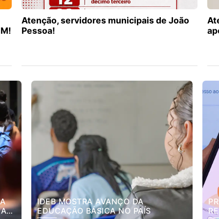
Atenção, servidores municipais de João
At
EM!
Pessoa!
ap
RA
IDEB MOSTRA AVANÇO DA
PR
NA
EDUCAÇÃO BÁSICA NO PAÍS
RE