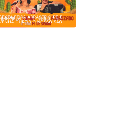
SEXTA FEIRA ARRASTE O PÉ E
VENHA CURTIR O NOSSO SÃO
JOÃO DO SINTEM! 🌽🎉