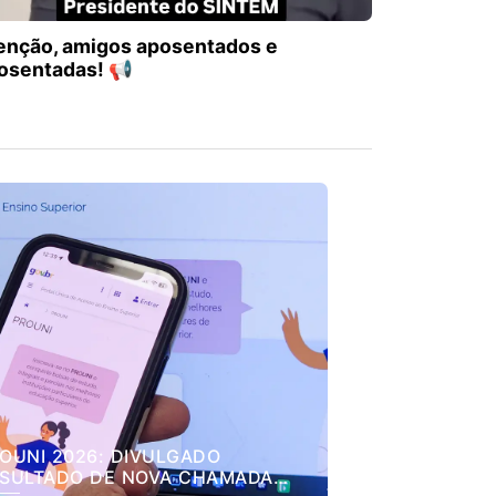
enção, amigos aposentados e
osentadas! 📢
OUNI 2026: DIVULGADO
SULTADO DE NOVA CHAMADA