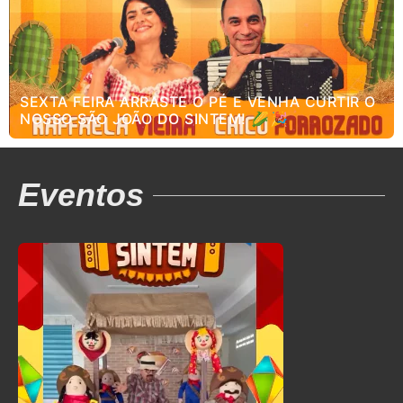
SEXTA FEIRA ARRASTE O PÉ E VENHA CURTIR O
NOSSO SÃO JOÃO DO SINTEM! 🌽🎉
Eventos