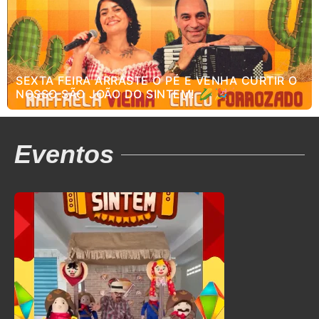
SEXTA FEIRA ARRASTE O PÉ E VENHA CURTIR O
NOSSO SÃO JOÃO DO SINTEM! 🌽🎉
Eventos